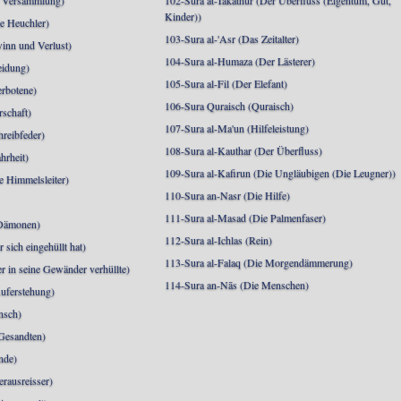
e Versammlung)
102-Sura at-Takathur (Der Überfluss (Eigentum, Gut,
Kinder))
e Heuchler)
103-Sura al-'Asr (Das Zeitalter)
inn und Verlust)
104-Sura al-Humaza (Der Lästerer)
eidung)
105-Sura al-Fil (Der Elefant)
erbotene)
106-Sura Quraisch (Quraisch)
rschaft)
107-Sura al-Ma'un (Hilfeleistung)
hreibfeder)
108-Sura al-Kauthar (Der Überfluss)
hrheit)
109-Sura al-Kafirun (Die Ungläubigen (Die Leugner))
e Himmelsleiter)
110-Sura an-Nasr (Die Hilfe)
111-Sura al-Masad (Die Palmenfaser)
 Dämonen)
112-Sura al-Ichlas (Rein)
sich eingehüllt hat)
113-Sura al-Falaq (Die Morgendämmerung)
r in seine Gewänder verhüllte)
114-Sura an-Nās (Die Menschen)
uferstehung)
nsch)
 Gesandten)
nde)
erausreisser)