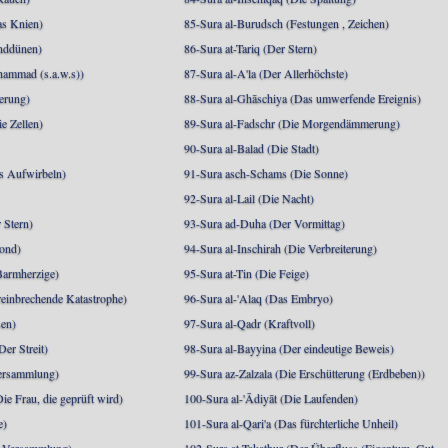
as Knien)
85-Sura al-Burudsch (Festungen , Zeichen)
anddünen)
86-Sura at-Tariq (Der Stern)
mmad (s.a.w.s))
87-Sura al-A'la (Der Allerhöchste)
berung)
88-Sura al-Ghāschiya (Das umwerfende Ereignis)
e Zellen)
89-Sura al-Fadschr (Die Morgendämmerung)
90-Sura al-Balad (Die Stadt)
s Aufwirbeln)
91-Sura asch-Schams (Die Sonne)
92-Sura al-Lail (Die Nacht)
 Stern)
93-Sura ad-Duha (Der Vormittag)
ond)
94-Sura al-Inschirah (Die Verbreiterung)
Barmherzige)
95-Sura at-Tin (Die Feige)
reinbrechende Katastrophe)
96-Sura al-'Alaq (Das Embryo)
sen)
97-Sura al-Qadr (Kraftvoll)
er Streit)
98-Sura al-Bayyina (Der eindeutige Beweis)
Versammlung)
99-Sura az-Zalzala (Die Erschütterung (Erdbeben))
e Frau, die geprüft wird)
100-Sura al-'Ādiyāt (Die Laufenden)
e)
101-Sura al-Qari'a (Das fürchterliche Unheil)