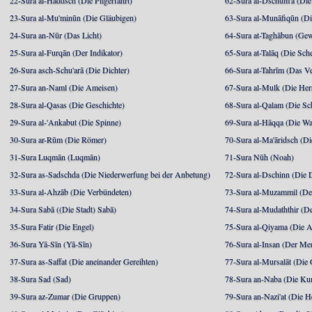
22-Sura al-Haddsch (Die Pilgerfahrt)
62-Sura al-Dschum'a (Di
23-Sura al-Mu'minūn (Die Gläubigen)
63-Sura al-Munāfiqūn (Di
24-Sura an-Nūr (Das Licht)
64-Sura at-Taghābun (Gew
25-Sura al-Furqān (Der Indikator)
65-Sura at-Talāq (Die Sch
26-Sura asch-Schu'arā (Die Dichter)
66-Sura at-Tahrīm (Das V
27-Sura an-Naml (Die Ameisen)
67-Sura al-Mulk (Die Her
28-Sura al-Qasas (Die Geschichte)
68-Sura al-Qalam (Die Sc
29-Sura al-'Ankabut (Die Spinne)
69-Sura al-Hāqqa (Die Wa
30-Sura ar-Rūm (Die Römer)
70-Sura al-Ma'āridsch (Di
31-Sura Luqmān (Luqmān)
71-Sura Nūh (Noah)
32-Sura as-Sadschda (Die Niederwerfung bei der Anbetung)
72-Sura al-Dschinn (Die
33-Sura al-Ahzāb (Die Verbündeten)
73-Sura al-Muzammil (Der 
34-Sura Sabā ((Die Stadt) Sabā)
74-Sura al-Mudaththir (De
35-Sura Fatir (Die Engel)
75-Sura al-Qiyama (Die A
36-Sura Yā-Sīn (Yā-Sīn)
76-Sura al-Insan (Der Me
37-Sura as-Saffat (Die aneinander Gereihten)
77-Sura al-Mursalāt (Die
38-Sura Sad (Sad)
78-Sura an-Naba (Die Ku
39-Sura az-Zumar (Die Gruppen)
79-Sura an-Nazi'at (Die H