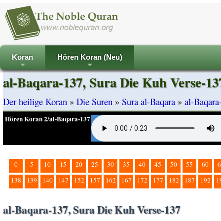
Koran
Hören Koran (Neu)
+
+
al-Baqara-137, Sura Die Kuh Verse-13
Der heilige Koran
»
Die Suren
»
Sura al-Baqara
»
al-Baqara
Hören Koran 2/al-Baqara-137
0
5
10
15
20
25
30
35
40
45
50
55
60
6
138
139
140
147
152
157
162
167
172
177
182
187
192
1
al-Baqara-137, Sura Die Kuh Verse-137