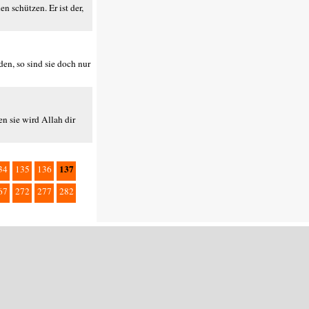
n schützen. Er ist der,
en, so sind sie doch nur
en sie wird Allah dir
137
34
135
136
67
272
277
282