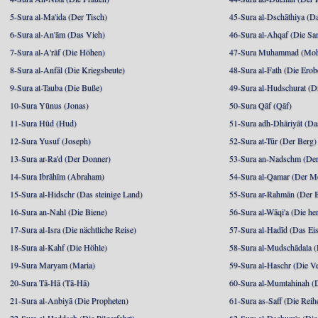
5-Sura al-Ma'ida (Der Tisch)
45-Sura al-Dschāthiya (D
6-Sura al-An'ām (Das Vieh)
46-Sura al-Ahqaf (Die S
7-Sura al-A'rāf (Die Höhen)
47-Sura Muhammad (Moha
8-Sura al-Anfāl (Die Kriegsbeute)
48-Sura al-Fath (Die Ero
9-Sura at-Tauba (Die Buße)
49-Sura al-Hudschurat (Di
10-Sura Yūnus (Jonas)
50-Sura Qāf (Qāf)
11-Sura Hūd (Hud)
51-Sura adh-Dhāriyāt (Da
12-Sura Yusuf (Joseph)
52-Sura at-Tūr (Der Berg)
13-Sura ar-Ra'd (Der Donner)
53-Sura an-Nadschm (Der
14-Sura Ibrāhīm (Abraham)
54-Sura al-Qamar (Der M
15-Sura al-Hidschr (Das steinige Land)
55-Sura ar-Rahmān (Der 
16-Sura an-Nahl (Die Biene)
56-Sura al-Wāqi'a (Die he
17-Sura al-Isra (Die nächtliche Reise)
57-Sura al-Hadīd (Das Ei
18-Sura al-Kahf (Die Höhle)
58-Sura al-Mudschādala (D
19-Sura Maryam (Maria)
59-Sura al-Haschr (Die 
20-Sura Tā-Hā (Tā-Hā)
60-Sura al-Mumtahinah (Di
21-Sura al-Anbiyā (Die Propheten)
61-Sura as-Saff (Die Reih