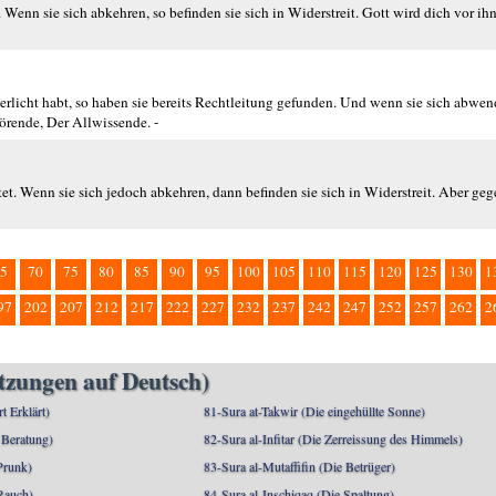
Wenn sie sich abkehren, so befinden sie sich in Widerstreit. Gott wird dich vor ihne
rlicht habt, so haben sie bereits Rechtleitung gefunden. Und wenn sie sich abwend
rende, Der Allwissende. -
tet. Wenn sie sich jedoch abkehren, dann befinden sie sich in Widerstreit. Aber geg
5
70
75
80
85
90
95
100
105
110
115
120
125
130
1
97
202
207
212
217
222
227
232
237
242
247
252
257
262
2
etzungen auf Deutsch)
rt Erklärt)
81-Sura at-Takwir (Die eingehüllte Sonne)
 Beratung)
82-Sura al-Infitar (Die Zerreissung des Himmels)
Prunk)
83-Sura al-Mutaffifin (Die Betrüger)
Rauch)
84-Sura al-Inschiqaq (Die Spaltung)