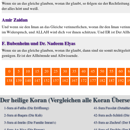
Wenn sie an das gleiche glauben, woran ihr glaubt, so folgen sie der Rechtleitung. 
der alles hört und weiß.
Amir Zaidan
Und wenn sie den Iman an das Gleiche verinnerlichen, woran ihr den Iman verinne
im Widerspruch, und ALLAH wird dich vor ihnen schützen. Und ER ist Der Allhö
F. Bubenheim und Dr. Nadeem Elyas
Wenn sie an das gleiche glauben, woran ihr glaubt, dann sind sie somit rechtgelei
genügen. Er ist der Allhörende und Allwissende.
0
5
10
15
20
25
30
35
40
45
50
55
60
6
138
139
140
147
152
157
162
167
172
177
182
187
192
1
Der heilige Koran (Vergleichen alle Koran Übers
1-Sura al-Fatiha (Die Eröffnung)
41-Sura Fussilat (Detaillie
2-Sura al-Baqara (Die Kuh)
42-Sura asch-Schūrā (Die
3-Sura al-Imrān (Die Familie Imran's)
43-Sura az-Zuchruf (Der 
4-Sura An-Nisa (Die Frauen)
44-Sura ad-Duchān (Der 