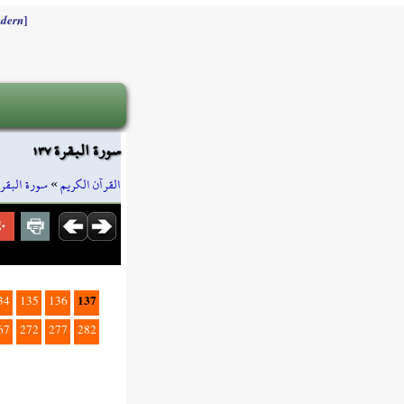
]
dern
سورة البقرة ١٣٧
سورة البقرة
»
القرآن الكريم
137
34
135
136
67
272
277
282