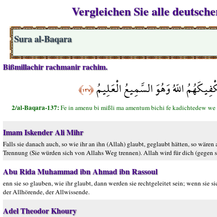
Vergleichen Sie alle deutsch
Sura al-Baqara
Bißmillachir rachmanir rachim.
َكْفِيكَهُمُ اللّهُ وَهُوَ السَّمِيعُ الْعَلِيمُ
﴿١٣٧﴾
2/al-Baqara-137:
Fe in amenu bi mißli ma amentum bichi fe kadichtedew we 
Imam Iskender Ali Mihr
Falls sie danach auch, so wie ihr an ihn (Allah) glaubt, geglaubt hätten, so wäre
Trennung (Sie würden sich von Allahs Weg trennen). Allah wird für dich (gegen s
Abu Rida Muhammad ibn Ahmad ibn Rassoul
enn sie so glauben, wie ihr glaubt, dann werden sie rechtgeleitet sein; wenn sie 
der Allhörende, der Allwissende.
Adel Theodor Khoury