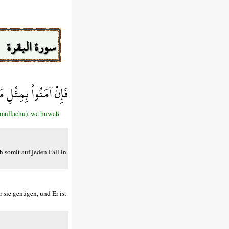
سورة البقرة
فَإِنْ آمَنُواْ بِمِثْلِ م
humullachu), we huweß
h somit auf jeden Fall in
r sie genügen, und Er ist