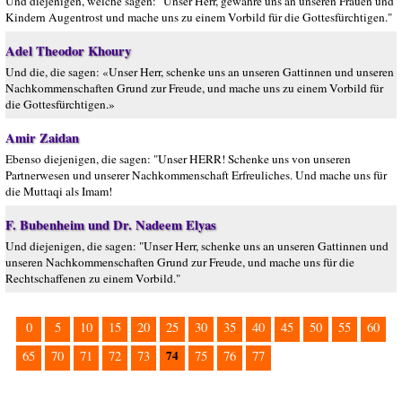
Und diejenigen, welche sagen: "Unser Herr, gewähre uns an unseren Frauen und
Kindern Augentrost und mache uns zu einem Vorbild für die Gottesfürchtigen."
Adel Theodor Khoury
Und die, die sagen: «Unser Herr, schenke uns an unseren Gattinnen und unseren
Nachkommenschaften Grund zur Freude, und mache uns zu einem Vorbild für
die Gottesfürchtigen.»
Amir Zaidan
Ebenso diejenigen, die sagen: "Unser HERR! Schenke uns von unseren
Partnerwesen und unserer Nachkommenschaft Erfreuliches. Und mache uns für
die Muttaqi als Imam!
F. Bubenheim und Dr. Nadeem Elyas
Und diejenigen, die sagen: "Unser Herr, schenke uns an unseren Gattinnen und
unseren Nachkommenschaften Grund zur Freude, und mache uns für die
Rechtschaffenen zu einem Vorbild."
0
5
10
15
20
25
30
35
40
45
50
55
60
74
65
70
71
72
73
75
76
77