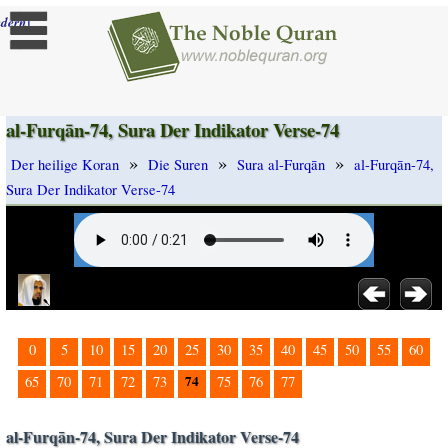
]
dern
al-Furqān-74, Sura Der Indikator Verse-74
»
»
»
Der heilige Koran
Die Suren
Sura al-Furqān
al-Furqān-74,
Sura Der Indikator Verse-74
0
5
10
15
20
25
30
35
40
45
50
55
60
74
65
70
71
72
73
75
76
77
al-Furqān-74, Sura Der Indikator Verse-74