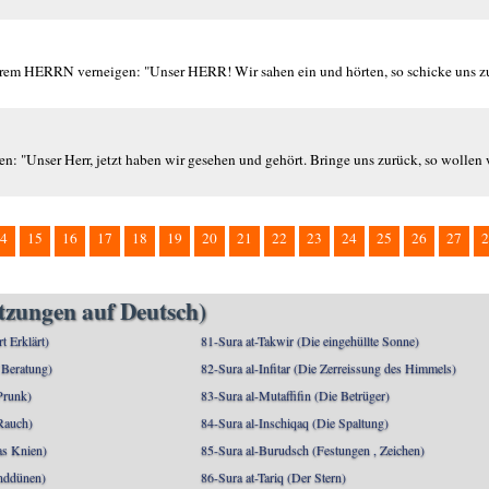
hrem HERRN verneigen: "Unser HERR! Wir sahen ein und hörten, so schicke uns zu
n: "Unser Herr, jetzt haben wir gesehen und gehört. Bringe uns zurück, so wollen 
4
15
16
17
18
19
20
21
22
23
24
25
26
27
2
etzungen auf Deutsch)
rt Erklärt)
81-Sura at-Takwir (Die eingehüllte Sonne)
 Beratung)
82-Sura al-Infitar (Die Zerreissung des Himmels)
Prunk)
83-Sura al-Mutaffifin (Die Betrüger)
Rauch)
84-Sura al-Inschiqaq (Die Spaltung)
as Knien)
85-Sura al-Burudsch (Festungen , Zeichen)
anddünen)
86-Sura at-Tariq (Der Stern)