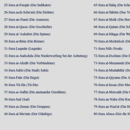
25-Sura al-Furqān (Der Indikator)
65-Sura at-Talāq (Die Sch
26-Sura asch-Schu'arā (Die Dichter)
66-Sura at-Tahrīm (Das V
27-Sura an-Naml (Die Ameisen)
67-Sura al-Mulk (Die Her
28-Sura al-Qasas (Die Geschichte)
68-Sura al-Qalam (Die Sc
29-Sura al-'Ankabut (Die Spinne)
69-Sura al-Hāqqa (Die Wa
30-Sura ar-Rūm (Die Römer)
70-Sura al-Ma'āridsch (Di
31-Sura Luqmān (Luqmān)
71-Sura Nūh (Noah)
32-Sura as-Sadschda (Die Niederwerfung bei der Anbetung)
72-Sura al-Dschinn (Die
33-Sura al-Ahzāb (Die Verbündeten)
73-Sura al-Muzammil (Der 
34-Sura Sabā ((Die Stadt) Sabā)
74-Sura al-Mudaththir (De
35-Sura Fatir (Die Engel)
75-Sura al-Qiyama (Die A
36-Sura Yā-Sīn (Yā-Sīn)
76-Sura al-Insan (Der Me
37-Sura as-Saffat (Die aneinander Gereihten)
77-Sura al-Mursalāt (Die
38-Sura Sad (Sad)
78-Sura an-Naba (Die Ku
39-Sura az-Zumar (Die Gruppen)
79-Sura an-Nazi'at (Die H
40-Sura al-Mu'min (Der Gläubige)
80-Sura Abasa (Der die St