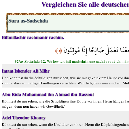
Vergleichen Sie alle deutsch
Sura as-Sadschda
Bißmillachir rachmanir rachim.
جِعْنَا نَعْمَلْ صَالِحًا إِنَّا مُوقِنُونَ
﴿١٢﴾
32/as-Sadschda-12:
We lew tera isil mudschrimune nackßu ruußichim in
Imam Iskender Ali Mihr
Und könntest du die Schuldigen nur sehen, wie sie mit geknicktem Haupt vor ihr
zurück, dass wir heilige Handlungen verrichten. Wahrlich, denn nun sind wir Mu
Abu Rida Muhammad ibn Ahmad ibn Rassoul
Könntest du nur sehen, wie die Schuldigen ihre Köpfe vor ihrem Herrn hängen las
mögen; denn nun haben wir Gewißheit."
Adel Theodor Khoury
Könntest du nur sehen, wenn die Übeltäter vor ihrem Herrn die Köpfe hängenlasse