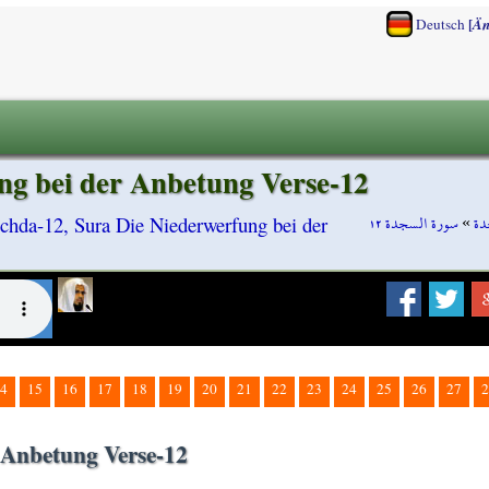
[
Deutsch
Än
ng bei der Anbetung Verse-12
سورة السجدة ١٢
»
دة
chda-12, Sura Die Niederwerfung bei der
4
15
16
17
18
19
20
21
22
23
24
25
26
27
2
 Anbetung Verse-12