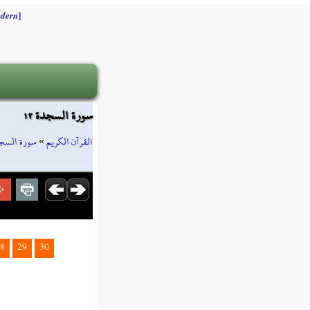
]
dern
سورة السجدة ١٢
سورة السج
»
القرآن الكريم
8
29
30