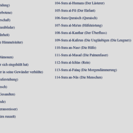
104-Sura al-Humaza (Der Lästerer)
eidung)
105-Sura al-Fil (Der Elefant)
erbotene)
106-Sura Quraisch (Quraisch)
rschaft)
107-Sura al-Ma'un (Hilfeleistung)
hreibfeder)
108-Sura al-Kauthar (Der Überfluss)
hrheit)
109-Sura al-Kafirun (Die Ungläubigen (Die Leugner))
e Himmelsleiter)
110-Sura an-Nasr (Die Hilfe)
111-Sura al-Masad (Die Palmenfaser)
 Dämonen)
112-Sura al-Ichlas (Rein)
sich eingehüllt hat)
113-Sura al-Falaq (Die Morgendämmerung)
r in seine Gewänder verhüllte)
114-Sura an-Nās (Die Menschen)
uferstehung)
nsch)
 Gesandten)
nde)
erausreisser)
irn runzelt)