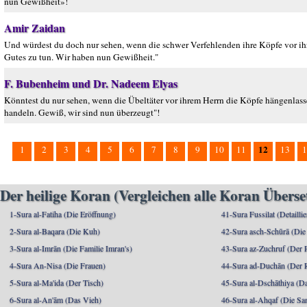
nun Gewißheit»!
Amir Zaidan
Und würdest du doch nur sehen, wenn die schwer Verfehlenden ihre Köpfe vor i
Gutes zu tun. Wir haben nun Gewißheit."
F. Bubenheim und Dr. Nadeem Elyas
Könntest du nur sehen, wenn die Übeltäter vor ihrem Herrn die Köpfe hängenlasse
handeln. Gewiß, wir sind nun überzeugt"!
12
1
2
3
4
5
6
7
8
9
10
11
13
1
Der heilige Koran (Vergleichen alle Koran Übers
1-Sura al-Fatiha (Die Eröffnung)
41-Sura Fussilat (Detaillie
2-Sura al-Baqara (Die Kuh)
42-Sura asch-Schūrā (Die
3-Sura al-Imrān (Die Familie Imran's)
43-Sura az-Zuchruf (Der 
4-Sura An-Nisa (Die Frauen)
44-Sura ad-Duchān (Der 
5-Sura al-Ma'ida (Der Tisch)
45-Sura al-Dschāthiya (D
6-Sura al-An'ām (Das Vieh)
46-Sura al-Ahqaf (Die S