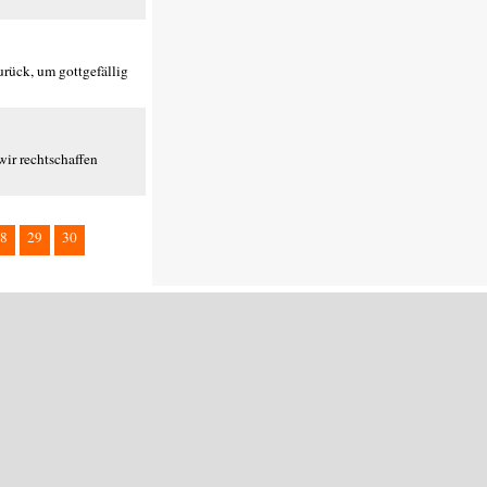
rück, um gottgefällig
wir rechtschaffen
8
29
30