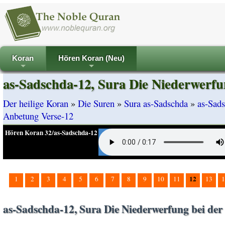
Koran
Hören Koran (Neu)
+
+
as-Sadschda-12, Sura Die Niederwerfu
Der heilige Koran
»
Die Suren
»
Sura as-Sadschda
»
as-Sads
Anbetung Verse-12
Hören Koran 32/as-Sadschda-12
12
1
2
3
4
5
6
7
8
9
10
11
13
1
as-Sadschda-12, Sura Die Niederwerfung bei der