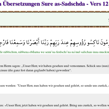
en Übersetzungen Sure as-Sadschda - Vers 12
رِمُونَ نَاكِسُو رُؤُوسِهِمْ عِندَ رَبِّهِمْ رَبَّنَا أَبْصَرْنَا وَسَمِعْنَا فَارْ
de rabbichim, rabbena ebßarna we semi’na ferdschi’na na’mel salichan inna mucki
em Herrn sagen: „Unser Herr, wir haben gesehen und vernommen. Schick uns (nun) 
kinun (die ganz fest daran geglaubt haben) geworden“.
sen werden: "Unser Herr, nun haben wir gesehen und gehört, so sende uns zurück, 
n: «Unser Herr, jetzt haben wir gesehen und gehört. Bring uns zurück, so wollen 