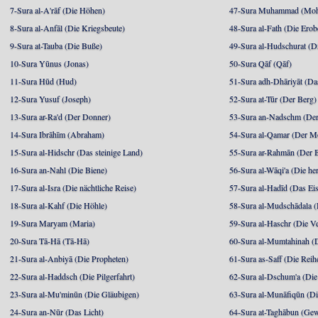
7-Sura al-A'rāf (Die Höhen)
47-Sura Muhammad (Moha
8-Sura al-Anfāl (Die Kriegsbeute)
48-Sura al-Fath (Die Ero
9-Sura at-Tauba (Die Buße)
49-Sura al-Hudschurat (Di
10-Sura Yūnus (Jonas)
50-Sura Qāf (Qāf)
11-Sura Hūd (Hud)
51-Sura adh-Dhāriyāt (Da
12-Sura Yusuf (Joseph)
52-Sura at-Tūr (Der Berg)
13-Sura ar-Ra'd (Der Donner)
53-Sura an-Nadschm (Der
14-Sura Ibrāhīm (Abraham)
54-Sura al-Qamar (Der M
15-Sura al-Hidschr (Das steinige Land)
55-Sura ar-Rahmān (Der 
16-Sura an-Nahl (Die Biene)
56-Sura al-Wāqi'a (Die he
17-Sura al-Isra (Die nächtliche Reise)
57-Sura al-Hadīd (Das Ei
18-Sura al-Kahf (Die Höhle)
58-Sura al-Mudschādala (D
19-Sura Maryam (Maria)
59-Sura al-Haschr (Die 
20-Sura Tā-Hā (Tā-Hā)
60-Sura al-Mumtahinah (Di
21-Sura al-Anbiyā (Die Propheten)
61-Sura as-Saff (Die Reih
22-Sura al-Haddsch (Die Pilgerfahrt)
62-Sura al-Dschum'a (Di
23-Sura al-Mu'minūn (Die Gläubigen)
63-Sura al-Munāfiqūn (Di
24-Sura an-Nūr (Das Licht)
64-Sura at-Taghābun (Gew