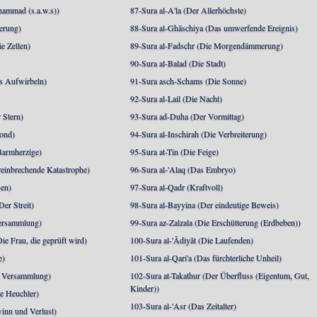
mmad (s.a.w.s))
87-Sura al-A'la (Der Allerhöchste)
berung)
88-Sura al-Ghāschiya (Das umwerfende Ereignis)
e Zellen)
89-Sura al-Fadschr (Die Morgendämmerung)
90-Sura al-Balad (Die Stadt)
s Aufwirbeln)
91-Sura asch-Schams (Die Sonne)
92-Sura al-Lail (Die Nacht)
 Stern)
93-Sura ad-Duha (Der Vormittag)
ond)
94-Sura al-Inschirah (Die Verbreiterung)
Barmherzige)
95-Sura at-Tin (Die Feige)
reinbrechende Katastrophe)
96-Sura al-'Alaq (Das Embryo)
sen)
97-Sura al-Qadr (Kraftvoll)
er Streit)
98-Sura al-Bayyina (Der eindeutige Beweis)
Versammlung)
99-Sura az-Zalzala (Die Erschütterung (Erdbeben))
e Frau, die geprüft wird)
100-Sura al-'Ādiyāt (Die Laufenden)
e)
101-Sura al-Qari'a (Das fürchterliche Unheil)
e Versammlung)
102-Sura at-Takathur (Der Überfluss (Eigentum, Gut,
Kinder))
e Heuchler)
103-Sura al-'Asr (Das Zeitalter)
inn und Verlust)