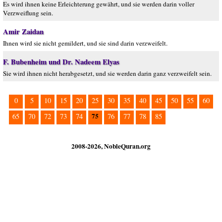
Es wird ihnen keine Erleichterung gewährt, und sie werden darin voller
Verzweiflung sein.
Amir Zaidan
Ihnen wird sie nicht gemildert, und sie sind darin verzweifelt.
F. Bubenheim und Dr. Nadeem Elyas
Sie wird ihnen nicht herabgesetzt, und sie werden darin ganz verzweifelt sein.
0
5
10
15
20
25
30
35
40
45
50
55
60
75
65
70
72
73
74
76
77
78
85
2008-2026, NobleQuran.org