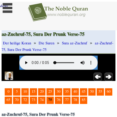
]
dern
az-Zuchruf-75, Sura Der Prunk Verse-75
»
»
»
Der heilige Koran
Die Suren
Sura az-Zuchruf
az-Zuchruf-
75, Sura Der Prunk Verse-75
0
5
10
15
20
25
30
35
40
45
50
55
60
75
65
70
72
73
74
76
77
78
85
az-Zuchruf-75, Sura Der Prunk Verse-75