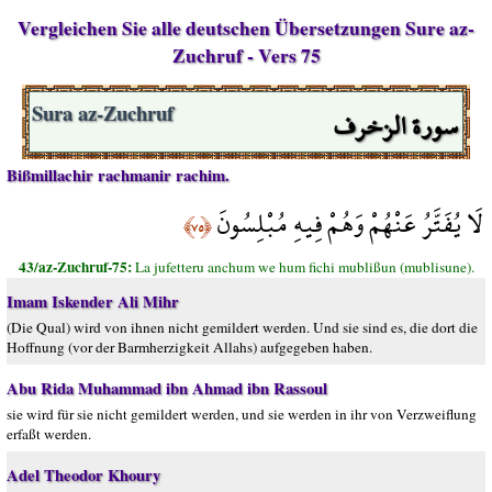
Vergleichen Sie alle deutschen Übersetzungen Sure az-
Zuchruf - Vers 75
سورة الزخرف
Sura az-Zuchruf
Bißmillachir rachmanir rachim.
لَا يُفَتَّرُ عَنْهُمْ وَهُمْ فِيهِ مُبْلِسُونَ
﴿٧٥﴾
43/az-Zuchruf-75:
La jufetteru anchum we hum fichi mublißun (mublisune).
Imam Iskender Ali Mihr
(Die Qual) wird von ihnen nicht gemildert werden. Und sie sind es, die dort die
Hoffnung (vor der Barmherzigkeit Allahs) aufgegeben haben.
Abu Rida Muhammad ibn Ahmad ibn Rassoul
sie wird für sie nicht gemildert werden, und sie werden in ihr von Verzweiflung
erfaßt werden.
Adel Theodor Khoury