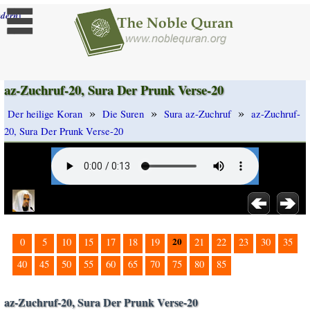
]
dern
az-Zuchruf-20, Sura Der Prunk Verse-20
»
»
»
Der heilige Koran
Die Suren
Sura az-Zuchruf
az-Zuchruf-
20, Sura Der Prunk Verse-20
20
0
5
10
15
17
18
19
21
22
23
30
35
40
45
50
55
60
65
70
75
80
85
az-Zuchruf-20, Sura Der Prunk Verse-20