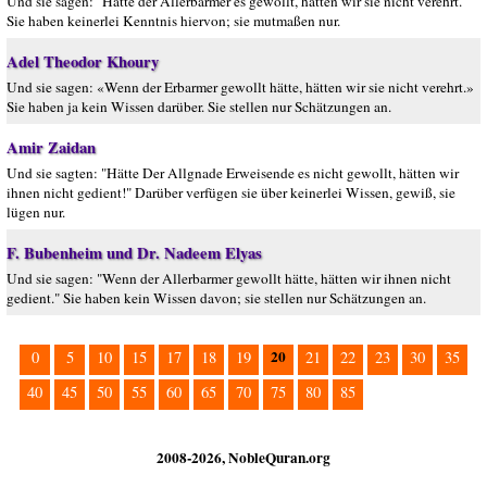
Und sie sagen: "Hätte der Allerbarmer es gewollt, hätten wir sie nicht verehrt."
Sie haben keinerlei Kenntnis hiervon; sie mutmaßen nur.
Adel Theodor Khoury
Und sie sagen: «Wenn der Erbarmer gewollt hätte, hätten wir sie nicht verehrt.»
Sie haben ja kein Wissen darüber. Sie stellen nur Schätzungen an.
Amir Zaidan
Und sie sagten: "Hätte Der Allgnade Erweisende es nicht gewollt, hätten wir
ihnen nicht gedient!" Darüber verfügen sie über keinerlei Wissen, gewiß, sie
lügen nur.
F. Bubenheim und Dr. Nadeem Elyas
Und sie sagen: "Wenn der Allerbarmer gewollt hätte, hätten wir ihnen nicht
gedient." Sie haben kein Wissen davon; sie stellen nur Schätzungen an.
20
0
5
10
15
17
18
19
21
22
23
30
35
40
45
50
55
60
65
70
75
80
85
2008-2026, NobleQuran.org