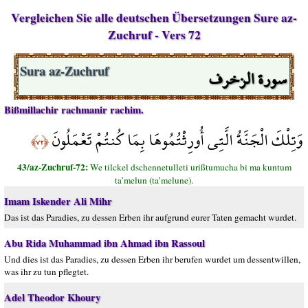
Vergleichen Sie alle deutschen Übersetzungen Sure az-
Zuchruf - Vers 72
سورة الزخرف
Sura az-Zuchruf
Bißmillachir rachmanir rachim.
وَتِلْكَ الْجَنَّةُ الَّتِي أُورِثْتُمُوهَا بِمَا كُنتُمْ تَعْمَلُونَ
﴿٧٢﴾
43/az-Zuchruf-72:
We tilckel dschennetulleti urißtumucha bi ma kuntum
ta’melun (ta’melune).
Imam Iskender Ali Mihr
Das ist das Paradies, zu dessen Erben ihr aufgrund eurer Taten gemacht wurdet.
Abu Rida Muhammad ibn Ahmad ibn Rassoul
Und dies ist das Paradies, zu dessen Erben ihr berufen wurdet um dessentwillen,
was ihr zu tun pflegtet.
Adel Theodor Khoury