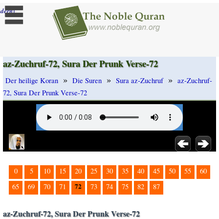
]
dern
az-Zuchruf-72, Sura Der Prunk Verse-72
»
»
»
Der heilige Koran
Die Suren
Sura az-Zuchruf
az-Zuchruf-
72, Sura Der Prunk Verse-72
0
5
10
15
20
25
30
35
40
45
50
55
60
72
65
69
70
71
73
74
75
82
87
az-Zuchruf-72, Sura Der Prunk Verse-72