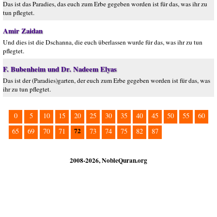
Das ist das Paradies, das euch zum Erbe gegeben worden ist für das, was ihr zu
tun pflegtet.
Amir Zaidan
Und dies ist die Dschanna, die euch überlassen wurde für das, was ihr zu tun
pflegtet.
F. Bubenheim und Dr. Nadeem Elyas
Das ist der (Paradies)garten, der euch zum Erbe gegeben worden ist für das, was
ihr zu tun pflegtet.
0
5
10
15
20
25
30
35
40
45
50
55
60
72
65
69
70
71
73
74
75
82
87
2008-2026, NobleQuran.org