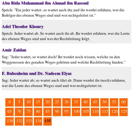
Abu Rida Muhammad ibn Ahmad ibn Rassoul
Sprich: "Ein jeder wartet; so wartet auch ihr, und ihr werdet erfahren, wer die
Befolger des ebenen Weges sind und wer rechtgeleitet ist."
Adel Theodor Khoury
Sprich: Jeder wartet ab. So wartet auch ihr ab. Ihr werdet erfahren, wer die Leute
des ebenen Weges sind und wer der Rechtleitung folgt.
Amir Zaidan
Sag: "Jeder wartet, so wartet doch! Ihr werdet noch wissen, welche zu den
Weggenossen des geraden Weges gehören und welche Rechtleitung fanden."
F. Bubenheim und Dr. Nadeem Elyas
Sag: Jeder wartet ab; so wartet auch (ihr) ab. Dann werdet ihr (noch) erfahren,
wer die Leute des ebenen Weges sind und wer rechtgeleitet ist.
0
5
10
15
20
25
30
35
40
45
50
55
60
65
70
75
80
85
90
95
100
105
110
115
120
125
135
130
132
133
134