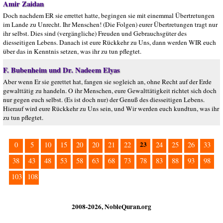
Amir Zaidan
Doch nachdem ER sie errettet hatte, begingen sie mit einemmal Übertretungen
im Lande zu Unrecht. Ihr Menschen! (Die Folgen) eurer Übertretungen tragt nur
ihr selbst. Dies sind (vergängliche) Freuden und Gebrauchsgüter des
diesseitigen Lebens. Danach ist eure Rückkehr zu Uns, dann werden WIR euch
über das in Kenntnis setzen, was ihr zu tun pflegtet.
F. Bubenheim und Dr. Nadeem Elyas
Aber wenn Er sie gerettet hat, fangen sie sogleich an, ohne Recht auf der Erde
gewalttätig zu handeln. O ihr Menschen, eure Gewalttätigkeit richtet sich doch
nur gegen euch selbst. (Es ist doch nur) der Genuß des diesseitigen Lebens.
Hierauf wird eure Rückkehr zu Uns sein, und Wir werden euch kundtun, was ihr
zu tun pflegtet.
23
0
5
10
15
20
20
21
22
24
25
26
33
38
43
48
53
58
63
68
73
78
83
88
93
98
103
108
2008-2026, NobleQuran.org