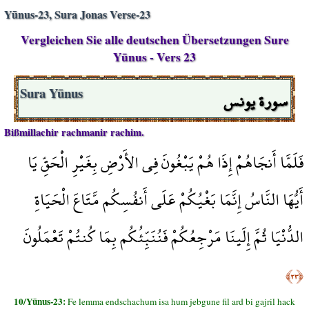
Yūnus-23, Sura Jonas Verse-23
Vergleichen Sie alle deutschen Übersetzungen Sure
Yūnus - Vers 23
سورة يونس
Sura Yūnus
Bißmillachir rachmanir rachim.
فَلَمَّا أَنجَاهُمْ إِذَا هُمْ يَبْغُونَ فِي الأَرْضِ بِغَيْرِ الْحَقِّ يَا
أَيُّهَا النَّاسُ إِنَّمَا بَغْيُكُمْ عَلَى أَنفُسِكُم مَّتَاعَ الْحَيَاةِ
الدُّنْيَا ثُمَّ إِلَينَا مَرْجِعُكُمْ فَنُنَبِّئُكُم بِمَا كُنتُمْ تَعْمَلُونَ
﴿٢٣﴾
10/Yūnus-23:
Fe lemma endschachum isa hum jebgune fil ard bi gajril hack