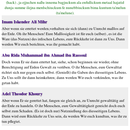
(hack) , ja ejjuchen naßu innema bagjuckum ala enfußickum metaal hajatid
dunja summe ilejna merdschiuckum fe nunebbiuckum bima kuntum ta'melun
(ta'melune).
Imam Iskender Ali Mihr
Aber wenn sie errettet werden,verhalten sie sich (dann) zu Unrecht maßlos auf
der Erde. Oh ihr Menschen! Eure Maßlosigkeit ist für euch (selber) , es ist die
Ware (das Nutzen) des irdischen Lebens, eure Rückkehr ist dann zu Uns. Dann
werden Wir euch berichten, was ihr gemacht habt.
Abu Rida Muhammad ibn Ahmad ibn Rassoul
Doch wenn Er sie dann errettet hat, siehe, schon beginnen sie wieder, ohne
Berechtigung auf Erden Gewalt zu verüben. O ihr Menschen, eure Gewalttat
richtet sich nur gegen euch selbst. (Genießt) die Gaben des diesseitigen Lebens.
Zu Uns sollt ihr dann heimkehren; dann werden Wir euch verkünden, was ihr
getan habt.
Adel Theodor Khoury
Aber wenn Er sie gerettet hat, fangen sie gleich an, zu Unrecht gewalttätig auf
der Erde zu handeln. O ihr Menschen, eure Gewalttätigkeit gereicht doch euch
selbst zum Schaden. (Es ist doch nur) Nutznießung des diesseitigen Lebens.
Dann wird eure Rückkehr zu Uns sein, da werden Wir euch kundtun, was ihr zu
tun pflegtet.