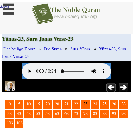
]
dern
Yūnus-23, Sura Jonas Verse-23
»
»
»
Der heilige Koran
Die Suren
Sura Yūnus
Yūnus-23, Sura
Jonas Verse-23
23
0
5
10
15
20
20
21
22
24
25
26
33
38
43
48
53
58
63
68
73
78
83
88
93
98
103
108