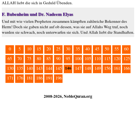
ALLAH liebt die sich in Geduld Übenden.
F. Bubenheim und Dr. Nadeem Elyas
Und mit wie vielen Propheten zusammen kämpften zahlreiche Bekenner des
Herrn! Doch sie gaben nicht auf ob dessen, was sie auf Allahs Weg traf, noch
wurden sie schwach, noch unterwarfen sie sich. Und Allah liebt die Standhaften.
0
5
10
15
20
25
30
35
40
45
50
55
60
65
70
75
80
85
90
95
100
105
110
115
120
125
146
130
135
140
143
144
145
147
148
149
156
161
166
171
176
181
186
191
196
2008-2026, NobleQuran.org