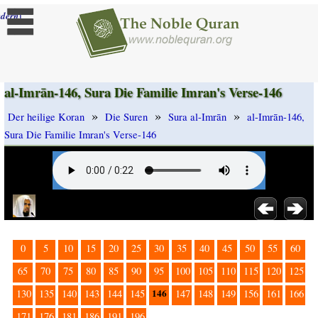
]
dern
al-Imrān-146, Sura Die Familie Imran's Verse-146
»
»
»
Der heilige Koran
Die Suren
Sura al-Imrān
al-Imrān-146,
Sura Die Familie Imran's Verse-146
0
5
10
15
20
25
30
35
40
45
50
55
60
65
70
75
80
85
90
95
100
105
110
115
120
125
146
130
135
140
143
144
145
147
148
149
156
161
166
171
176
181
186
191
196