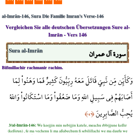
al-Imrān-146, Sura Die Familie Imran's Verse-146
Vergleichen Sie alle deutschen Übersetzungen Sure al-
Imrān - Vers 146
سورة آل عمران
Sura al-Imrān
Bißmillachir rachmanir rachim.
وَكَأَيِّن مِّن نَّبِيٍّ قَاتَلَ مَعَهُ رِبِّيُّونَ كَثِيرٌ فَمَا وَهَنُواْ لِمَا
أَصَابَهُمْ فِي سَبِيلِ اللّهِ وَمَا ضَعُفُواْ وَمَا اسْتَكَانُواْ وَاللّهُ
يُحِبُّ الصَّابِرِينَ
﴿١٤٦﴾
3/al-Imrān-146:
We keejjin min nebijjin katele, meachu rbbijjune keßir
(keßirun) , fe ma vechenu li ma aßabechum fi sebilillachi we ma daufu we