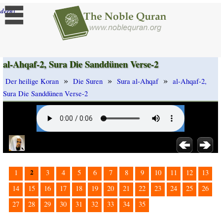
]
dern
al-Ahqaf-2, Sura Die Sanddünen Verse-2
»
»
»
Der heilige Koran
Die Suren
Sura al-Ahqaf
al-Ahqaf-2,
Sura Die Sanddünen Verse-2
2
1
3
4
5
6
7
8
9
10
11
12
13
14
15
16
17
18
19
20
21
22
23
24
25
26
27
28
29
30
31
32
33
34
35