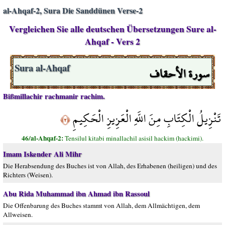
al-Ahqaf-2, Sura Die Sanddünen Verse-2
Vergleichen Sie alle deutschen Übersetzungen Sure al-
Ahqaf - Vers 2
سورة الأحقاف
Sura al-Ahqaf
Bißmillachir rachmanir rachim.
تَنْزِيلُ الْكِتَابِ مِنَ اللَّهِ الْعَزِيزِ الْحَكِيمِ
﴿٢﴾
46/al-Ahqaf-2:
Tensilul kitabi minallachil asisil hackim (hackimi).
Imam Iskender Ali Mihr
Die Herabsendung des Buches ist von Allah, des Erhabenen (heiligen) und des
Richters (Weisen).
Abu Rida Muhammad ibn Ahmad ibn Rassoul
Die Offenbarung des Buches stammt von Allah, dem Allmächtigen, dem
Allweisen.