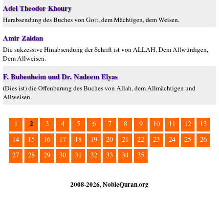
Adel Theodor Khoury
Herabsendung des Buches von Gott, dem Mächtigen, dem Weisen.
Amir Zaidan
Die sukzessive Hinabsendung der Schrift ist von ALLAH, Dem Allwürdigen,
Dem Allweisen.
F. Bubenheim und Dr. Nadeem Elyas
(Dies ist) die Offenbarung des Buches von Allah, dem Allmächtigen und
Allweisen.
2
1
3
4
5
6
7
8
9
10
11
12
13
14
15
16
17
18
19
20
21
22
23
24
25
26
27
28
29
30
31
32
33
34
35
2008-2026, NobleQuran.org