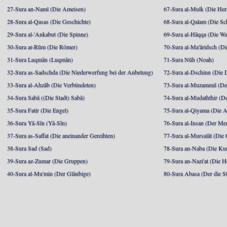
27-Sura an-Naml (Die Ameisen)
67-Sura al-Mulk (Die Her
28-Sura al-Qasas (Die Geschichte)
68-Sura al-Qalam (Die Sc
29-Sura al-'Ankabut (Die Spinne)
69-Sura al-Hāqqa (Die Wa
30-Sura ar-Rūm (Die Römer)
70-Sura al-Ma'āridsch (Di
31-Sura Luqmān (Luqmān)
71-Sura Nūh (Noah)
32-Sura as-Sadschda (Die Niederwerfung bei der Anbetung)
72-Sura al-Dschinn (Die
33-Sura al-Ahzāb (Die Verbündeten)
73-Sura al-Muzammil (Der 
34-Sura Sabā ((Die Stadt) Sabā)
74-Sura al-Mudaththir (De
35-Sura Fatir (Die Engel)
75-Sura al-Qiyama (Die A
36-Sura Yā-Sīn (Yā-Sīn)
76-Sura al-Insan (Der Me
37-Sura as-Saffat (Die aneinander Gereihten)
77-Sura al-Mursalāt (Die
38-Sura Sad (Sad)
78-Sura an-Naba (Die Ku
39-Sura az-Zumar (Die Gruppen)
79-Sura an-Nazi'at (Die H
40-Sura al-Mu'min (Der Gläubige)
80-Sura Abasa (Der die St