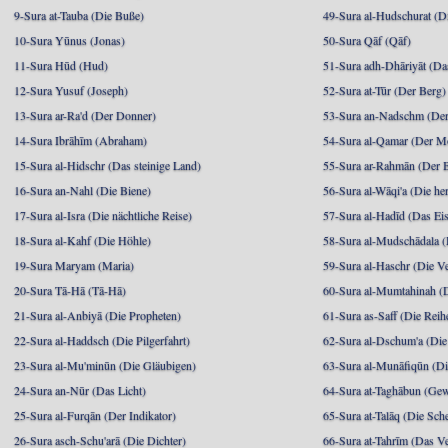
9-Sura at-Tauba (Die Buße)
49-Sura al-Hudschurat (Di
10-Sura Yūnus (Jonas)
50-Sura Qāf (Qāf)
11-Sura Hūd (Hud)
51-Sura adh-Dhāriyāt (Da
12-Sura Yusuf (Joseph)
52-Sura at-Tūr (Der Berg)
13-Sura ar-Ra'd (Der Donner)
53-Sura an-Nadschm (Der
14-Sura Ibrāhīm (Abraham)
54-Sura al-Qamar (Der M
15-Sura al-Hidschr (Das steinige Land)
55-Sura ar-Rahmān (Der 
16-Sura an-Nahl (Die Biene)
56-Sura al-Wāqi'a (Die he
17-Sura al-Isra (Die nächtliche Reise)
57-Sura al-Hadīd (Das Ei
18-Sura al-Kahf (Die Höhle)
58-Sura al-Mudschādala (D
19-Sura Maryam (Maria)
59-Sura al-Haschr (Die 
20-Sura Tā-Hā (Tā-Hā)
60-Sura al-Mumtahinah (Di
21-Sura al-Anbiyā (Die Propheten)
61-Sura as-Saff (Die Reih
22-Sura al-Haddsch (Die Pilgerfahrt)
62-Sura al-Dschum'a (Di
23-Sura al-Mu'minūn (Die Gläubigen)
63-Sura al-Munāfiqūn (Di
24-Sura an-Nūr (Das Licht)
64-Sura at-Taghābun (Gew
25-Sura al-Furqān (Der Indikator)
65-Sura at-Talāq (Die Sch
26-Sura asch-Schu'arā (Die Dichter)
66-Sura at-Tahrīm (Das V