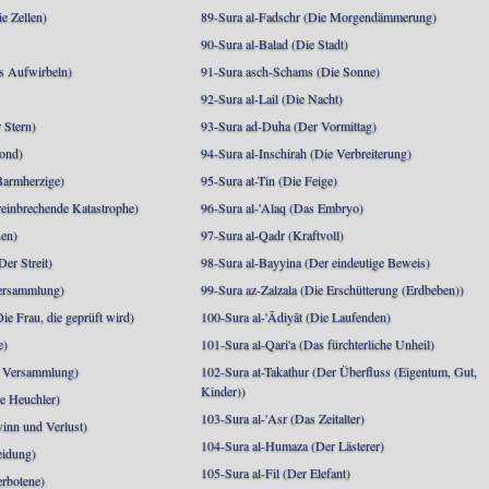
e Zellen)
89-Sura al-Fadschr (Die Morgendämmerung)
90-Sura al-Balad (Die Stadt)
s Aufwirbeln)
91-Sura asch-Schams (Die Sonne)
92-Sura al-Lail (Die Nacht)
 Stern)
93-Sura ad-Duha (Der Vormittag)
ond)
94-Sura al-Inschirah (Die Verbreiterung)
Barmherzige)
95-Sura at-Tin (Die Feige)
reinbrechende Katastrophe)
96-Sura al-'Alaq (Das Embryo)
sen)
97-Sura al-Qadr (Kraftvoll)
er Streit)
98-Sura al-Bayyina (Der eindeutige Beweis)
Versammlung)
99-Sura az-Zalzala (Die Erschütterung (Erdbeben))
e Frau, die geprüft wird)
100-Sura al-'Ādiyāt (Die Laufenden)
e)
101-Sura al-Qari'a (Das fürchterliche Unheil)
e Versammlung)
102-Sura at-Takathur (Der Überfluss (Eigentum, Gut,
Kinder))
e Heuchler)
103-Sura al-'Asr (Das Zeitalter)
inn und Verlust)
104-Sura al-Humaza (Der Lästerer)
eidung)
105-Sura al-Fil (Der Elefant)
erbotene)