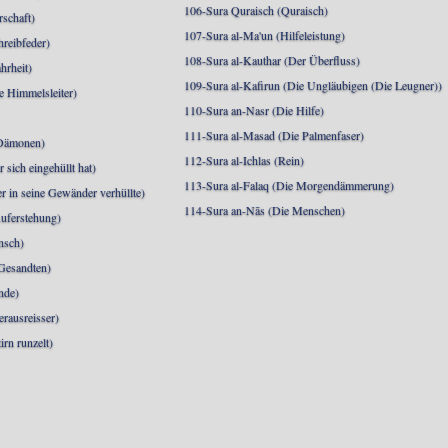
106-Sura Quraisch (Quraisch)
rschaft)
107-Sura al-Ma'un (Hilfeleistung)
hreibfeder)
108-Sura al-Kauthar (Der Überfluss)
hrheit)
109-Sura al-Kafirun (Die Ungläubigen (Die Leugner))
e Himmelsleiter)
110-Sura an-Nasr (Die Hilfe)
111-Sura al-Masad (Die Palmenfaser)
 Dämonen)
112-Sura al-Ichlas (Rein)
sich eingehüllt hat)
113-Sura al-Falaq (Die Morgendämmerung)
r in seine Gewänder verhüllte)
114-Sura an-Nās (Die Menschen)
uferstehung)
nsch)
 Gesandten)
nde)
erausreisser)
irn runzelt)