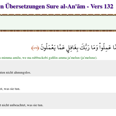
hen Übersetzungen Sure al-An'ām - Vers 132
َا عَمِلُواْ وَمَا رَبُّكَ بِغَافِلٍ عَمَّا يَعْمَلُونَ
﴿١٣٢﴾
n mimma amilu, we ma rabbuckebi gafilin amma ja’melun (ja’melune).
aten nicht ahnungslos.
t, was sie tun.
 nicht unbeachtet, was sie tun.