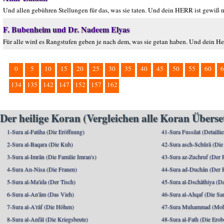
Und allen gebühren Stellungen für das, was sie taten. Und dein HERR ist gewiß n
F. Bubenheim und Dr. Nadeem Elyas
Für alle wird es Rangstufen geben je nach dem, was sie getan haben. Und dein Her
0
5
10
15
20
25
30
35
40
45
50
55
60
6
134
135
142
147
152
157
162
Der heilige Koran (Vergleichen alle Koran Übers
1-Sura al-Fatiha (Die Eröffnung)
41-Sura Fussilat (Detaillie
2-Sura al-Baqara (Die Kuh)
42-Sura asch-Schūrā (Die
3-Sura al-Imrān (Die Familie Imran's)
43-Sura az-Zuchruf (Der 
4-Sura An-Nisa (Die Frauen)
44-Sura ad-Duchān (Der 
5-Sura al-Ma'ida (Der Tisch)
45-Sura al-Dschāthiya (D
6-Sura al-An'ām (Das Vieh)
46-Sura al-Ahqaf (Die S
7-Sura al-A'rāf (Die Höhen)
47-Sura Muhammad (Moha
8-Sura al-Anfāl (Die Kriegsbeute)
48-Sura al-Fath (Die Ero