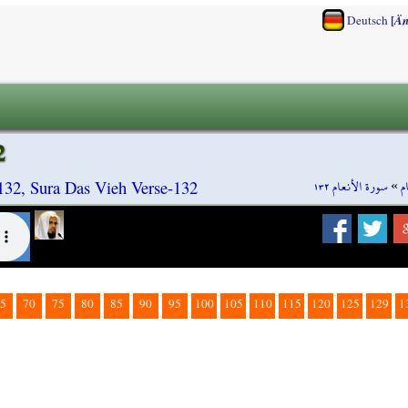
[
Deutsch
Än
2
سورة الأنعام ١٣٢
»
م
132, Sura Das Vieh Verse-132
5
70
75
80
85
90
95
100
105
110
115
120
125
129
1