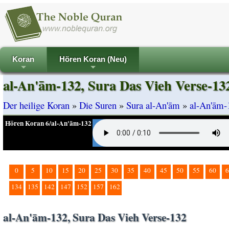
Koran
Hören Koran (Neu)
+
+
al-An'ām-132, Sura Das Vieh Verse-13
Der heilige Koran
»
Die Suren
»
Sura al-An'ām
»
al-An'ām-
Hören Koran 6/al-An'ām-132
0
5
10
15
20
25
30
35
40
45
50
55
60
6
134
135
142
147
152
157
162
al-An'ām-132, Sura Das Vieh Verse-132