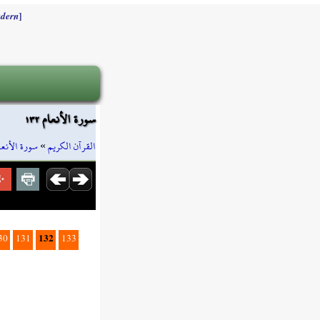
]
dern
سورة الأنعام ١٣٢
سورة الأنعا
»
القرآن الكريم
132
30
131
133