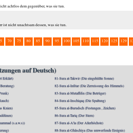
icht achtlos dem gegenüber, was sie tun.
r ist nicht unachtsam dessen, was sie tun.
5
70
75
80
85
90
95
100
105
110
115
120
125
129
1
etzungen auf Deutsch)
rt Erklärt)
81-Sura at-Takwir (Die eingehüllte Sonne)
 Beratung)
82-Sura al-Infitar (Die Zerreissung des Himmels)
Prunk)
83-Sura al-Mutaffifin (Die Betrüger)
Rauch)
84-Sura al-Inschiqaq (Die Spaltung)
as Knien)
85-Sura al-Burudsch (Festungen , Zeichen)
anddünen)
86-Sura at-Tariq (Der Stern)
mmad (s.a.w.s))
87-Sura al-A'la (Der Allerhöchste)
berung)
88-Sura al-Ghāschiya (Das umwerfende Ereignis)