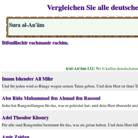
Vergleichen Sie alle deutsc
Sura al-An'ām
Bißmillachir rachmanir rachim.
6/al-An'ām-132:
We li kullin deredschatu
Imam Iskender Ali Mihr
Und für jeden wird es Ränge wegen seinen Taten geben. Und dein Herr ist ihrer T
Abu Rida Muhammad ibn Ahmad ibn Rassoul
Jeder hat Rangstellungen für das, was er geleistet hat; und dein Herr übersieht nich
Adel Theodor Khoury
Für alle sind Rangstufen bestimmt für das, was sie getan haben. Und dein Herr läßt
Amir Zaidan