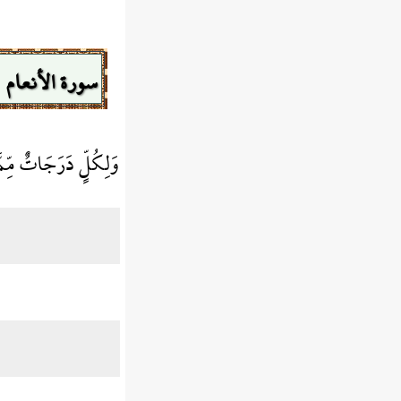
سورة الأنعام
وَلِكُلٍّ دَرَجَاتٌ مِّمّ