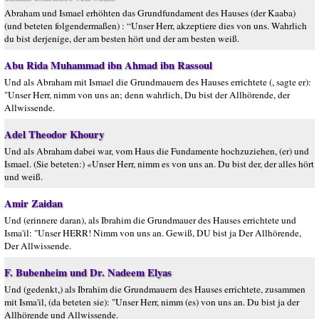
Abraham und Ismael erhöhten das Grundfundament des Hauses (der Kaaba)
(und beteten folgendermaßen) : “Unser Herr, akzeptiere dies von uns. Wahrlich
du bist derjenige, der am besten hört und der am besten weiß.
Abu Rida Muhammad ibn Ahmad ibn Rassoul
Und als Abraham mit Ismael die Grundmauern des Hauses errichtete (, sagte er):
"Unser Herr, nimm von uns an; denn wahrlich, Du bist der Allhörende, der
Allwissende.
Adel Theodor Khoury
Und als Abraham dabei war, vom Haus die Fundamente hochzuziehen, (er) und
Ismael. (Sie beteten:) «Unser Herr, nimm es von uns an. Du bist der, der alles hört
und weiß.
Amir Zaidan
Und (erinnere daran), als Ibrahim die Grundmauer des Hauses errichtete und
Isma'il: "Unser HERR! Nimm von uns an. Gewiß, DU bist ja Der Allhörende,
Der Allwissende.
F. Bubenheim und Dr. Nadeem Elyas
Und (gedenkt,) als Ibrahim die Grundmauern des Hauses errichtete, zusammen
mit Isma'il, (da beteten sie): "Unser Herr, nimm (es) von uns an. Du bist ja der
Allhörende und Allwissende.