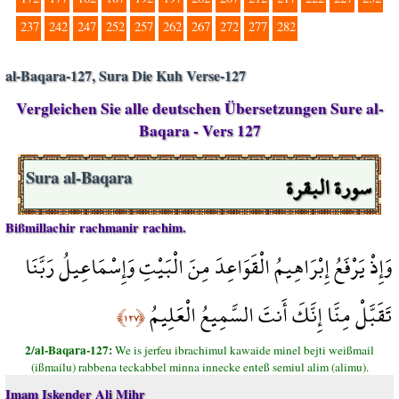
237
242
247
252
257
262
267
272
277
282
al-Baqara-127, Sura Die Kuh Verse-127
Vergleichen Sie alle deutschen Übersetzungen Sure al-
Baqara - Vers 127
سورة البقرة
Sura al-Baqara
Bißmillachir rachmanir rachim.
وَإِذْ يَرْفَعُ إِبْرَاهِيمُ الْقَوَاعِدَ مِنَ الْبَيْتِ وَإِسْمَاعِيلُ رَبَّنَا
تَقَبَّلْ مِنَّا إِنَّكَ أَنتَ السَّمِيعُ الْعَلِيمُ
﴿١٢٧﴾
2/al-Baqara-127:
We is jerfeu ibrachimul kawaide minel bejti weißmail
(ißmailu) rabbena teckabbel minna innecke enteß semiul alim (alimu).
Imam Iskender Ali Mihr