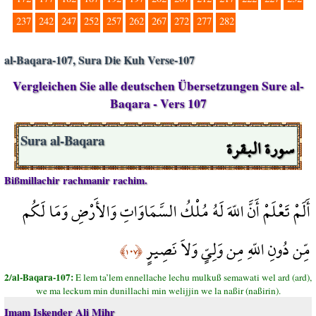
237
242
247
252
257
262
267
272
277
282
al-Baqara-107, Sura Die Kuh Verse-107
Vergleichen Sie alle deutschen Übersetzungen Sure al-
Baqara - Vers 107
سورة البقرة
Sura al-Baqara
Bißmillachir rachmanir rachim.
أَلَمْ تَعْلَمْ أَنَّ اللّهَ لَهُ مُلْكُ السَّمَاوَاتِ وَالأَرْضِ وَمَا لَكُم
مِّن دُونِ اللّهِ مِن وَلِيٍّ وَلاَ نَصِيرٍ
﴿١٠٧﴾
2/al-Baqara-107:
E lem ta’lem ennellache lechu mulkuß semawati wel ard (ard),
we ma leckum min dunillachi min welijjin we la naßir (naßirin).
Imam Iskender Ali Mihr