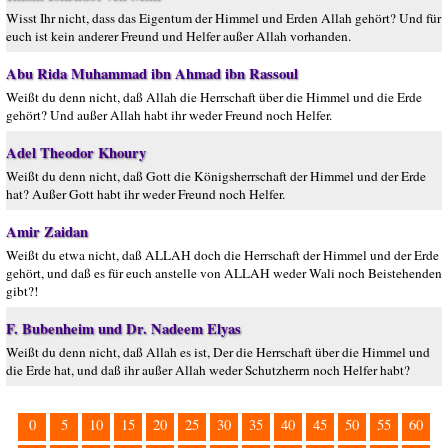
Wisst Ihr nicht, dass das Eigentum der Himmel und Erden Allah gehört? Und für
euch ist kein anderer Freund und Helfer außer Allah vorhanden.
Abu Rida Muhammad ibn Ahmad ibn Rassoul
Weißt du denn nicht, daß Allah die Herrschaft über die Himmel und die Erde
gehört? Und außer Allah habt ihr weder Freund noch Helfer.
Adel Theodor Khoury
Weißt du denn nicht, daß Gott die Königsherrschaft der Himmel und der Erde
hat? Außer Gott habt ihr weder Freund noch Helfer.
Amir Zaidan
Weißt du etwa nicht, daß ALLAH doch die Herrschaft der Himmel und der Erde
gehört, und daß es für euch anstelle von ALLAH weder Wali noch Beistehenden
gibt?!
F. Bubenheim und Dr. Nadeem Elyas
Weißt du denn nicht, daß Allah es ist, Der die Herrschaft über die Himmel und
die Erde hat, und daß ihr außer Allah weder Schutzherrn noch Helfer habt?
0
5
10
15
20
25
30
35
40
45
50
55
60