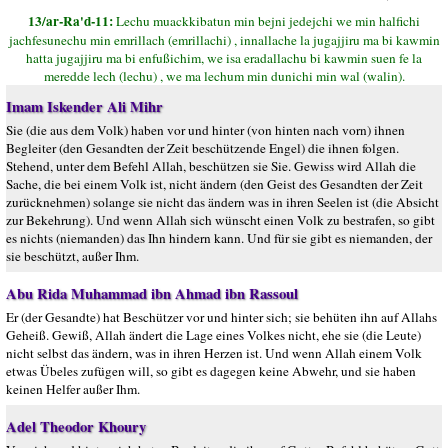
13/ar-Ra'd-11:
Lechu muackkibatun min bejni jedejchi we min halfichi
jachfesunechu min emrillach (emrillachi) , innallache la jugajjiru ma bi kawmin
hatta jugajjiru ma bi enfußichim, we isa eradallachu bi kawmin suen fe la
meredde lech (lechu) , we ma lechum min dunichi min wal (walin).
Imam Iskender Ali Mihr
Sie (die aus dem Volk) haben vor und hinter (von hinten nach vorn) ihnen
Begleiter (den Gesandten der Zeit beschützende Engel) die ihnen folgen.
Stehend, unter dem Befehl Allah, beschützen sie Sie. Gewiss wird Allah die
Sache, die bei einem Volk ist, nicht ändern (den Geist des Gesandten der Zeit
zurücknehmen) solange sie nicht das ändern was in ihren Seelen ist (die Absicht
zur Bekehrung). Und wenn Allah sich wünscht einen Volk zu bestrafen, so gibt
es nichts (niemanden) das Ihn hindern kann. Und für sie gibt es niemanden, der
sie beschützt, außer Ihm.
Abu Rida Muhammad ibn Ahmad ibn Rassoul
Er (der Gesandte) hat Beschützer vor und hinter sich; sie behüten ihn auf Allahs
Geheiß. Gewiß, Allah ändert die Lage eines Volkes nicht, ehe sie (die Leute)
nicht selbst das ändern, was in ihren Herzen ist. Und wenn Allah einem Volk
etwas Übeles zufügen will, so gibt es dagegen keine Abwehr, und sie haben
keinen Helfer außer Ihm.
Adel Theodor Khoury