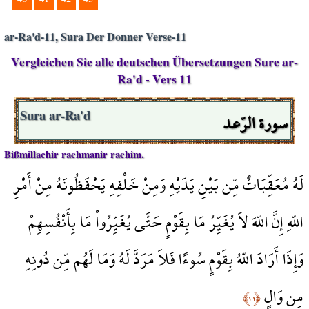
ar-Ra'd-11, Sura Der Donner Verse-11
Vergleichen Sie alle deutschen Übersetzungen Sure ar-
Ra'd - Vers 11
سورة الرّعد
Sura ar-Ra'd
Bißmillachir rachmanir rachim.
لَهُ مُعَقِّبَاتٌ مِّن بَيْنِ يَدَيْهِ وَمِنْ خَلْفِهِ يَحْفَظُونَهُ مِنْ أَمْرِ
اللّهِ إِنَّ اللّهَ لاَ يُغَيِّرُ مَا بِقَوْمٍ حَتَّى يُغَيِّرُواْ مَا بِأَنْفُسِهِمْ
وَإِذَا أَرَادَ اللّهُ بِقَوْمٍ سُوءًا فَلاَ مَرَدَّ لَهُ وَمَا لَهُم مِّن دُونِهِ
مِن وَالٍ
﴿١١﴾