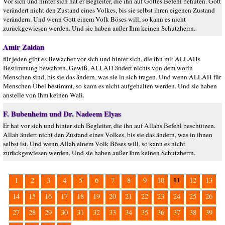
Vor sich und hinter sich hat er Begleiter, die ihn auf Gottes Befehl behüten. Gott
verändert nicht den Zustand eines Volkes, bis sie selbst ihren eigenen Zustand
verändern. Und wenn Gott einem Volk Böses will, so kann es nicht
zurückgewiesen werden. Und sie haben außer Ihm keinen Schutzherrn.
Amir Zaidan
für jeden gibt es Bewacher vor sich und hinter sich, die ihn mit ALLAHs
Bestimmung bewahren. Gewiß, ALLAH ändert nichts von dem worin
Menschen sind, bis sie das ändern, was sie in sich tragen. Und wenn ALLAH für
Menschen Übel bestimmt, so kann es nicht aufgehalten werden. Und sie haben
anstelle von Ihm keinen Wali.
F. Bubenheim und Dr. Nadeem Elyas
Er hat vor sich und hinter sich Begleiter, die ihn auf Allahs Befehl beschützen.
Allah ändert nicht den Zustand eines Volkes, bis sie das ändern, was in ihnen
selbst ist. Und wenn Allah einem Volk Böses will, so kann es nicht
zurückgewiesen werden. Und sie haben außer Ihm keinen Schutzherrn.
11
1
2
3
4
5
6
7
8
9
10
12
13
14
15
16
17
18
19
20
21
22
23
24
25
26
27
28
29
30
31
32
33
34
35
36
37
38
39