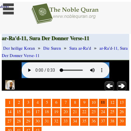
]
dern
ar-Ra'd-11, Sura Der Donner Verse-11
»
»
»
Der heilige Koran
Die Suren
Sura ar-Ra'd
ar-Ra'd-11, Sura
Der Donner Verse-11
11
1
2
3
4
5
6
7
8
9
10
12
13
14
15
16
17
18
19
20
21
22
23
24
25
26
27
28
29
30
31
32
33
34
35
36
37
38
39
40
41
42
43