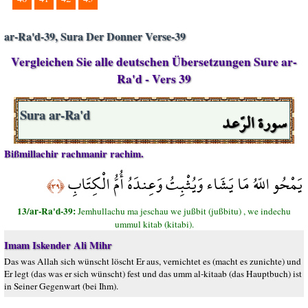
ar-Ra'd-39, Sura Der Donner Verse-39
Vergleichen Sie alle deutschen Übersetzungen Sure ar-
Ra'd - Vers 39
سورة الرّعد
Sura ar-Ra'd
Bißmillachir rachmanir rachim.
يَمْحُو اللّهُ مَا يَشَاء وَيُثْبِتُ وَعِندَهُ أُمُّ الْكِتَابِ
﴿٣٩﴾
13/ar-Ra'd-39:
Jemhullachu ma jeschau we jußbit (jußbitu) , we indechu
ummul kitab (kitabi).
Imam Iskender Ali Mihr
Das was Allah sich wünscht löscht Er aus, vernichtet es (macht es zunichte) und
Er legt (das was er sich wünscht) fest und das umm al-kitaab (das Hauptbuch) ist
in Seiner Gegenwart (bei Ihm).