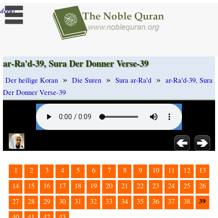
]
dern
ar-Ra'd-39, Sura Der Donner Verse-39
»
»
»
Der heilige Koran
Die Suren
Sura ar-Ra'd
ar-Ra'd-39, Sura
Der Donner Verse-39
1
2
3
4
5
6
7
8
9
10
11
12
13
14
15
16
17
18
19
20
21
22
23
24
25
26
39
27
28
29
30
31
32
33
34
35
36
37
38
40
41
42
43