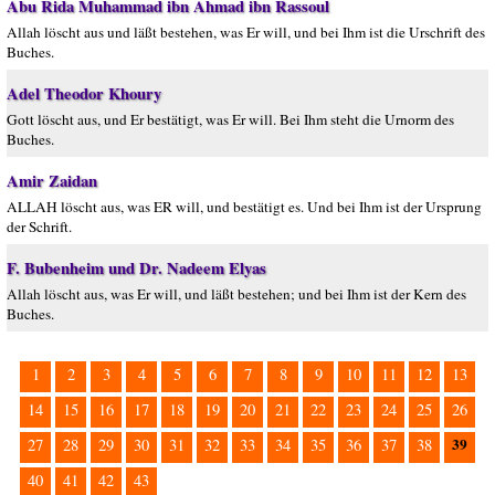
Abu Rida Muhammad ibn Ahmad ibn Rassoul
Allah löscht aus und läßt bestehen, was Er will, und bei Ihm ist die Urschrift des
Buches.
Adel Theodor Khoury
Gott löscht aus, und Er bestätigt, was Er will. Bei Ihm steht die Urnorm des
Buches.
Amir Zaidan
ALLAH löscht aus, was ER will, und bestätigt es. Und bei Ihm ist der Ursprung
der Schrift.
F. Bubenheim und Dr. Nadeem Elyas
Allah löscht aus, was Er will, und läßt bestehen; und bei Ihm ist der Kern des
Buches.
1
2
3
4
5
6
7
8
9
10
11
12
13
14
15
16
17
18
19
20
21
22
23
24
25
26
39
27
28
29
30
31
32
33
34
35
36
37
38
40
41
42
43