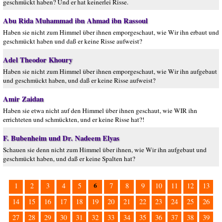
geschmückt haben? Und er hat keinerlei Risse.
Abu Rida Muhammad ibn Ahmad ibn Rassoul
Haben sie nicht zum Himmel über ihnen emporgeschaut, wie Wir ihn erbaut und
geschmückt haben und daß er keine Risse aufweist?
Adel Theodor Khoury
Haben sie nicht zum Himmel über ihnen emporgeschaut, wie Wir ihn aufgebaut
und geschmückt haben, und daß er keine Risse aufweist?
Amir Zaidan
Haben sie etwa nicht auf den Himmel über ihnen geschaut, wie WIR ihn
errichteten und schmückten, und er keine Risse hat?!
F. Bubenheim und Dr. Nadeem Elyas
Schauen sie denn nicht zum Himmel über ihnen, wie Wir ihn aufgebaut und
geschmückt haben, und daß er keine Spalten hat?
6
1
2
3
4
5
7
8
9
10
11
12
13
14
15
16
17
18
19
20
21
22
23
24
25
26
27
28
29
30
31
32
33
34
35
36
37
38
39