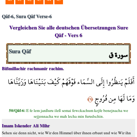
Qāf-6, Sura Qāf Verse-6
Vergleichen Sie alle deutschen Übersetzungen Sure
Qāf - Vers 6
سورة ق
Sura Qāf
Bißmillachir rachmanir rachim.
أَفَلَمْ يَنظُرُوا إِلَى السَّمَاء فَوْقَهُمْ كَيْفَ بَنَيْنَاهَا وَزَيَّنَّاهَا
وَمَا لَهَا مِن فُرُوجٍ
﴿٦﴾
50/Qāf-6:
E fe lem janßuru ileß semai fewckachum kejfe benejnacha we
sejjennacha we mah lecha min furudschin.
Imam Iskender Ali Mihr
Sehen sie denn nicht, wie Wir den Himmel über ihnen erbaut und wie Wir ihn