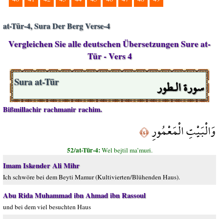
at-Tūr-4, Sura Der Berg Verse-4
Vergleichen Sie alle deutschen Übersetzungen Sure at-
Tūr - Vers 4
سورة الـطور
Sura at-Tūr
Bißmillachir rachmanir rachim.
وَالْبَيْتِ الْمَعْمُورِ
﴿٤﴾
52/at-Tūr-4:
Wel bejtil ma’muri.
Imam Iskender Ali Mihr
Ich schwöre bei dem Beyti Mamur (Kultivierten/Blühenden Haus).
Abu Rida Muhammad ibn Ahmad ibn Rassoul
und bei dem viel besuchten Haus