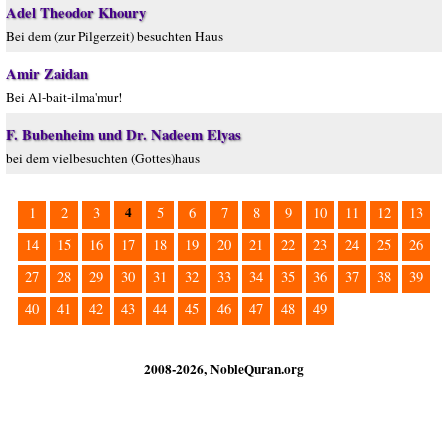
Adel Theodor Khoury
Bei dem (zur Pilgerzeit) besuchten Haus
Amir Zaidan
Bei Al-bait-ilma'mur!
F. Bubenheim und Dr. Nadeem Elyas
bei dem vielbesuchten (Gottes)haus
4
1
2
3
5
6
7
8
9
10
11
12
13
14
15
16
17
18
19
20
21
22
23
24
25
26
27
28
29
30
31
32
33
34
35
36
37
38
39
40
41
42
43
44
45
46
47
48
49
2008-2026, NobleQuran.org