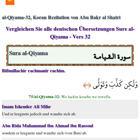
al-Qiyama-32, Koran Rezitation von Abu Bakr al Shatri
Vergleichen Sie alle deutschen Übersetzungen Sure al-
Qiyama - Vers 32
سورة الـقـيامـة
Sura al-Qiyama
Bißmillachir rachmanir rachim.
وَلَكِن كَذَّبَ وَتَوَلَّى
﴿٣٢﴾
75/al-Qiyama-32:
We lackin kesebe we tewella.
Imam Iskender Ali Mihr
Und er leugnete jedoch und wandte sich ab.
Abu Rida Muhammad ibn Ahmad ibn Rassoul
sondern er leugnete und wandte sich (von Ihm) ab.