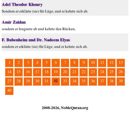
Adel Theodor Khoury
Sondern er erklärte (sie) für Lüge, und er kehrte sich ab.
Amir Zaidan
sondern er leugnete ab und kehrte den Rücken,
F. Bubenheim und Dr. Nadeem Elyas
sondern er erklärte (sie) für Lüge, und er kehrte sich ab.
1
2
3
4
5
6
7
8
9
10
11
12
13
14
15
16
17
18
19
20
21
22
23
24
25
26
32
27
28
29
30
31
33
34
35
36
37
38
39
40
2008-2026, NobleQuran.org