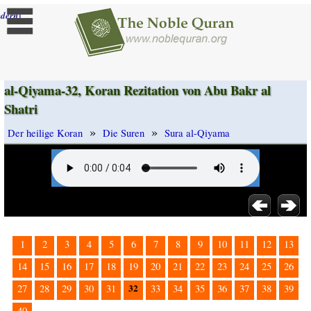
]
dern
al-Qiyama-32, Koran Rezitation von Abu Bakr al
Shatri
»
»
Der heilige Koran
Die Suren
Sura al-Qiyama
1
2
3
4
5
6
7
8
9
10
11
12
13
14
15
16
17
18
19
20
21
22
23
24
25
26
32
27
28
29
30
31
33
34
35
36
37
38
39
40